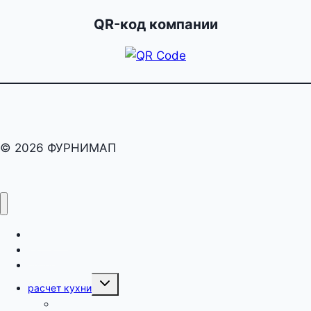
QR-код компании
© 2026 ФУРНИМАП
раскрой
карта
оборот
Переключить
расчет кухни
дочернее
меню
как рассчитать кухню?