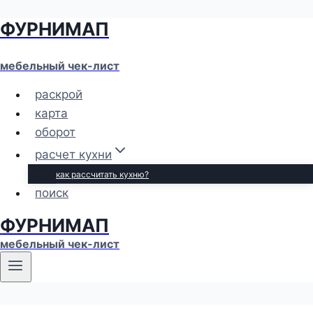
ФУРНИМАП
Перейти
к
содержимому
мебельный чек-лист
раскрой
карта
оборот
расчет кухни
как рассчитать кухню?
поиск
ФУРНИМАП
мебельный чек-лист