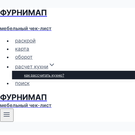
ФУРНИМАП
Перейти
к
содержимому
мебельный чек-лист
раскрой
карта
оборот
расчет кухни
как рассчитать кухню?
поиск
ФУРНИМАП
мебельный чек-лист