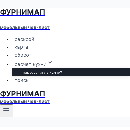
ФУРНИМАП
Перейти
к
содержимому
мебельный чек-лист
раскрой
карта
оборот
расчет кухни
как рассчитать кухню?
поиск
ФУРНИМАП
мебельный чек-лист