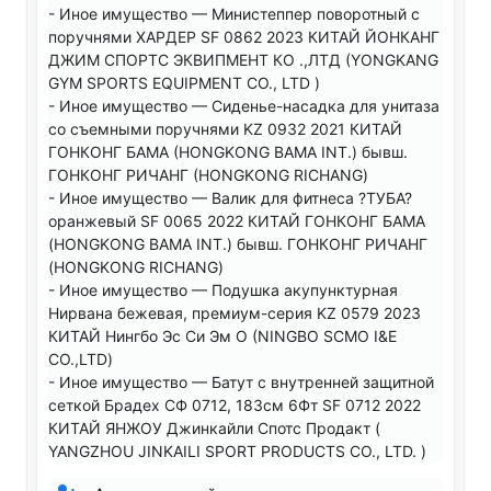
- Иное имущество — Министеппер поворотный с
поручнями ХАРДЕР SF 0862 2023 КИТАЙ ЙОНКАНГ
ДЖИМ СПОРТС ЭКВИПМЕНТ КО .,ЛТД (YONGKANG
GYM SPORTS EQUIPMENT CO., LTD )
- Иное имущество — Сиденье-насадка для унитаза
со съемными поручнями KZ 0932 2021 КИТАЙ
ГОНКОНГ БАМА (HONGKONG BAMA INT.) бывш.
ГОНКОНГ РИЧАНГ (HONGKONG RICHANG)
- Иное имущество — Валик для фитнеса ?ТУБА?
оранжевый SF 0065 2022 КИТАЙ ГОНКОНГ БАМА
(HONGKONG BAMA INT.) бывш. ГОНКОНГ РИЧАНГ
(HONGKONG RICHANG)
- Иное имущество — Подушка акупунктурная
Нирвана бежевая, премиум-серия KZ 0579 2023
КИТАЙ Нингбо Эс Си Эм О (NINGBO SCMO I&E
CO.,LTD)
- Иное имущество — Батут с внутренней защитной
сеткой Брадеx СФ 0712, 183см 6Фт SF 0712 2022
КИТАЙ ЯНЖОУ Джинкайли Спотс Продакт (
YANGZHOU JINKAILI SPORT PRODUCTS CO., LTD. )