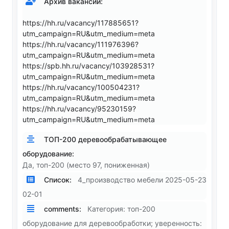
Архив вакансий:
https://hh.ru/vacancy/117885651?
utm_campaign=RU&utm_medium=meta
https://hh.ru/vacancy/111976396?
utm_campaign=RU&utm_medium=meta
https://spb.hh.ru/vacancy/103928531?
utm_campaign=RU&utm_medium=meta
https://hh.ru/vacancy/100504231?
utm_campaign=RU&utm_medium=meta
https://hh.ru/vacancy/95230159?
utm_campaign=RU&utm_medium=meta
ТОП-200 деревообрабатывающее
оборудование:
Да, топ-200 (место 97, пониженная)
Список:
4_производство мебели 2025-05-23
02-01
comments:
Категория: топ-200
оборудование для деревообработки; уверенность: