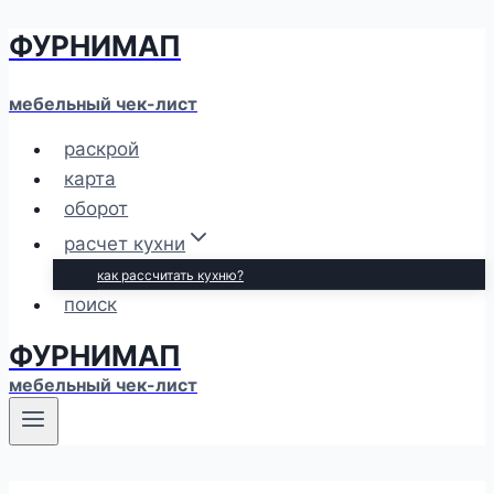
ФУРНИМАП
Перейти
к
содержимому
мебельный чек-лист
раскрой
карта
оборот
расчет кухни
как рассчитать кухню?
поиск
ФУРНИМАП
мебельный чек-лист