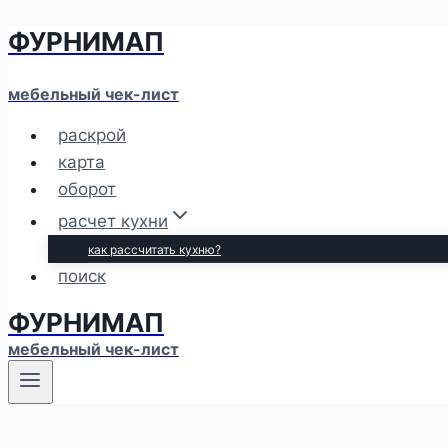
ФУРНИМАП
Перейти
к
содержимому
мебельный чек-лист
раскрой
карта
оборот
расчет кухни
как рассчитать кухню?
поиск
ФУРНИМАП
мебельный чек-лист