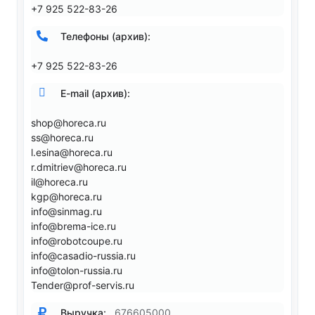
+7 925 522-83-26
Телефоны (архив):
+7 925 522-83-26
E-mail (архив):
shop@horeca.ru
ss@horeca.ru
l.esina@horeca.ru
r.dmitriev@horeca.ru
il@horeca.ru
kgp@horeca.ru
info@sinmag.ru
info@brema-ice.ru
info@robotcoupe.ru
info@casadio-russia.ru
info@tolon-russia.ru
Tender@prof-servis.ru
Выручка:
676605000