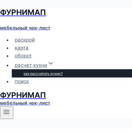
ФУРНИМАП
Перейти
к
содержимому
мебельный чек-лист
раскрой
карта
оборот
расчет кухни
как рассчитать кухню?
поиск
ФУРНИМАП
мебельный чек-лист