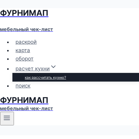
ФУРНИМАП
Перейти
к
содержимому
мебельный чек-лист
раскрой
карта
оборот
расчет кухни
как рассчитать кухню?
поиск
ФУРНИМАП
мебельный чек-лист