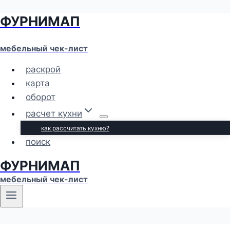
ФУРНИМАП
Перейти
к
содержимому
мебельный чек-лист
раскрой
карта
оборот
расчет кухни
как рассчитать кухню?
поиск
ФУРНИМАП
мебельный чек-лист