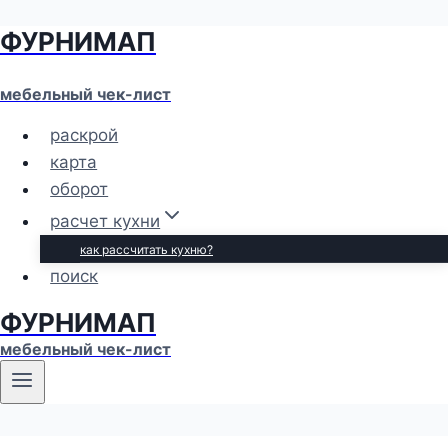
ФУРНИМАП
Перейти
к
содержимому
мебельный чек-лист
раскрой
карта
оборот
расчет кухни
как рассчитать кухню?
поиск
ФУРНИМАП
мебельный чек-лист