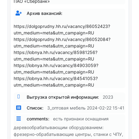
ПАО «Сбербанк»
Архив вакансий:
https://dolgoprudny.hh.ru/vacancy/86052423?
utm_medium=meta&utm_campaign=RU
https://dolgoprudny.hh.ru/vacancy/86052084?
utm_medium=meta&utm_campaign=RU
https://lobnya.hh.ru/vacancy/85981256?
utm_medium=meta&utm_campaign=RU
https://lobnya.hh.ru/vacancy/84903059?
utm_medium=meta&utm_campaign=RU
https://lobnya.hh.ru/vacancy/84541053?
utm_medium=meta&utm_campaign=RU
Выгрузка открытой информации:
2023
Список:
3_оптовая мебель 2024-02-22 15-41
comments:
есть признаки оснащения
деревообрабатывающим оборудованием:
фрезерно-обрабатывающие центры, станки с ЧПУ,