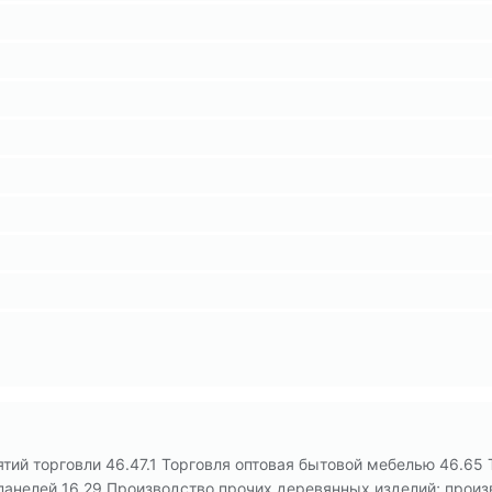
тий торговли 46.47.1 Торговля оптовая бытовой мебелью 46.65 
панелей 16.29 Производство прочих деревянных изделий; произв