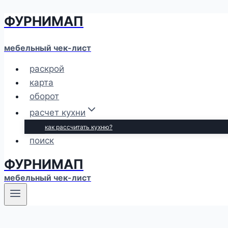
ФУРНИМАП
Перейти
к
содержимому
мебельный чек-лист
раскрой
карта
оборот
расчет кухни
как рассчитать кухню?
поиск
ФУРНИМАП
мебельный чек-лист