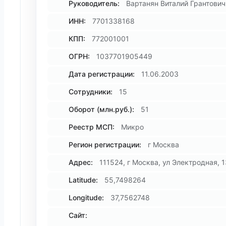
Руководитель:
Вартанян Виталий Грантович
ИНН:
7701338168
КПП:
772001001
ОГРН:
1037701905449
Дата регистрации:
11.06.2003
Сотрудники:
15
Оборот (млн.руб.):
51
Реестр МСП:
Микро
Регион регистрации:
г Москва
Адрес:
111524, г Москва, ул Электродная, 1
Latitude:
55,7498264
Longitude:
37,7562748
Сайт: