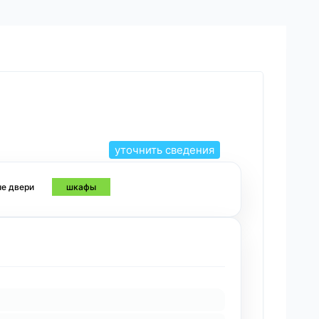
уточнить сведения
е двери
шкафы