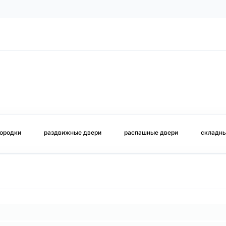
городки
раздвижные двери
распашные двери
складны