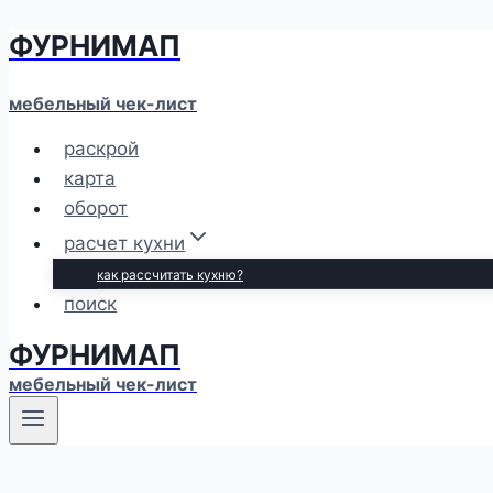
ФУРНИМАП
Перейти
к
содержимому
мебельный чек-лист
раскрой
карта
оборот
расчет кухни
как рассчитать кухню?
поиск
ФУРНИМАП
мебельный чек-лист