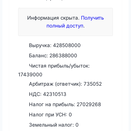
Информация скрыта.
Получить
полный доступ
.
Выручка:
428508000
Баланс:
286388000
Чистая прибыль/убыток:
17439000
Арбитраж (ответчик):
735052
НДС:
42310513
Налог на прибыль:
27029268
Налог при УСН:
0
Земельный налог:
0