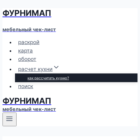
ФУРНИМАП
Перейти
к
содержимому
мебельный чек-лист
раскрой
карта
оборот
расчет кухни
как рассчитать кухню?
поиск
ФУРНИМАП
мебельный чек-лист