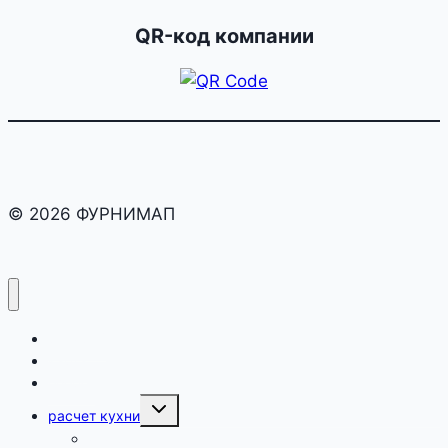
QR-код компании
© 2026 ФУРНИМАП
раскрой
карта
оборот
Переключить
расчет кухни
дочернее
меню
как рассчитать кухню?