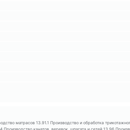
одство матрасов 13.91.1 Производство и обработка трикотажног
 Производство канатов, веревок, шпагата и сетей 13.96 Произ