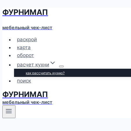
ФУРНИМАП
Перейти
к
содержимому
мебельный чек-лист
раскрой
карта
оборот
расчет кухни
как рассчитать кухню?
поиск
ФУРНИМАП
мебельный чек-лист