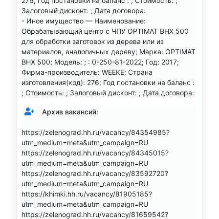
276; Год постановки на баланс : ; Стоимость: ;
Залоговый дисконт: ; Дата договора:
- Иное имущество — Наименование:
Обрабатывающий центр с ЧПУ OPTIMAT BHX 500
для обработки заготовок из дерева или из
материалов, аналогичных дереву; Марка: OPTIMAT
BHX 500; Модель: ; : 0-250-81-2022; Год: 2017;
Фирма-производитель: WEEKE; Страна
изготовления(код): 276; Год постановки на баланс :
; Стоимость: ; Залоговый дисконт: ; Дата договора:
Архив вакансий:
https://zelenograd.hh.ru/vacancy/84354985?
utm_medium=meta&utm_campaign=RU
https://zelenograd.hh.ru/vacancy/84345015?
utm_medium=meta&utm_campaign=RU
https://zelenograd.hh.ru/vacancy/83592720?
utm_medium=meta&utm_campaign=RU
https://khimki.hh.ru/vacancy/81905185?
utm_medium=meta&utm_campaign=RU
https://zelenograd.hh.ru/vacancy/81659542?