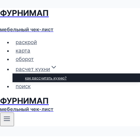
ФУРНИМАП
Перейти
к
содержимому
мебельный чек-лист
раскрой
карта
оборот
расчет кухни
как рассчитать кухню?
поиск
ФУРНИМАП
мебельный чек-лист