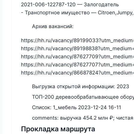
2021-006-122787-120 — Залогодатель
- Транспортное имущество — Citroen,Jumpy
Архив вакансий:
https://hh.ru/vacancy/89199033?utm_medi
https://hh.ru/vacancy/89198838?utm_medi
https://hh.ru/vacancy/87627709?utm_medi
https://hh.ru/vacancy/87627707?utm_medi
https://hh.ru/vacancy/86687824?utm_medi
Выгрузка открытой информации:
2023
ТОП-200 деревообрабатывающее обор
Список:
1_мебель 2023-12-24 16-11
comments:
выручка 454.2 млн ₽; чистая 
Прокладка маршрута