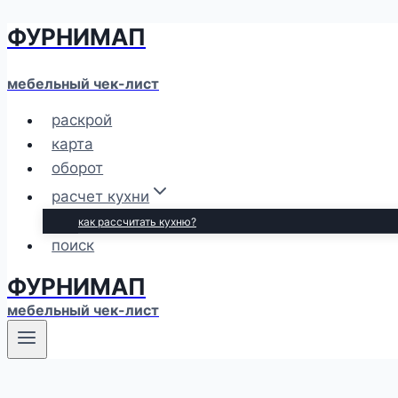
ФУРНИМАП
Перейти
к
содержимому
мебельный чек-лист
раскрой
карта
оборот
расчет кухни
как рассчитать кухню?
поиск
ФУРНИМАП
мебельный чек-лист