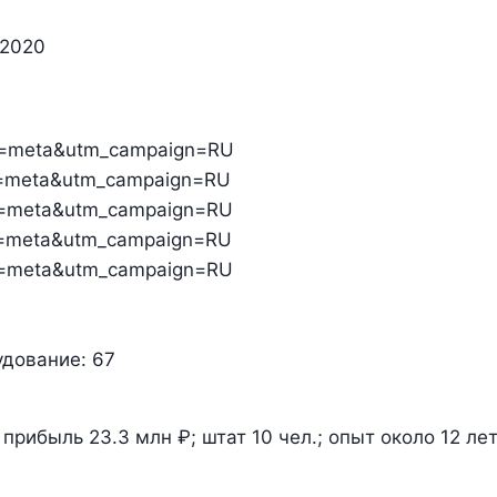
,2020
um=meta&utm_campaign=RU
um=meta&utm_campaign=RU
um=meta&utm_campaign=RU
um=meta&utm_campaign=RU
um=meta&utm_campaign=RU
удование:
67
прибыль 23.3 млн ₽; штат 10 чел.; опыт около 12 ле