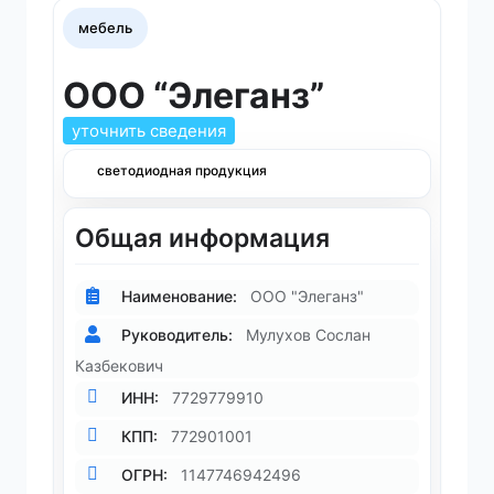
мебель
ООО “Элеганз”
уточнить сведения
светодиодная продукция
Общая информация
Наименование:
ООО "Элеганз"
Руководитель:
Мулухов Сослан
Казбекович
ИНН:
7729779910
КПП:
772901001
ОГРН:
1147746942496