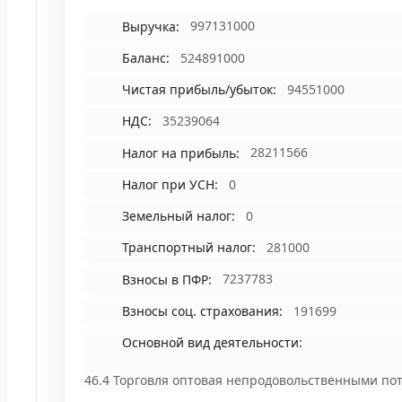
Выручка:
997131000
Баланс:
524891000
Чистая прибыль/убыток:
94551000
НДС:
35239064
Налог на прибыль:
28211566
Налог при УСН:
0
Земельный налог:
0
Транспортный налог:
281000
Взносы в ПФР:
7237783
Взносы соц. страхования:
191699
Основной вид деятельности:
46.4 Торговля оптовая непродовольственными по