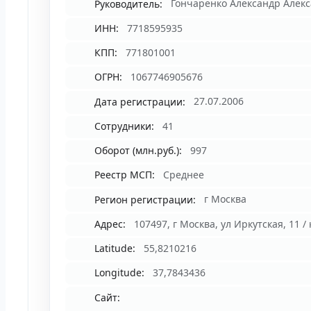
Руководитель:
Гончаренко Александр Алек
ИНН:
7718595935
КПП:
771801001
ОГРН:
1067746905676
Дата регистрации:
27.07.2006
Сотрудники:
41
Оборот (млн.руб.):
997
Реестр МСП:
Среднее
Регион регистрации:
г Москва
Адрес:
107497, г Москва, ул Иркутская, 11 / 
Latitude:
55,8210216
Longitude:
37,7843436
Сайт: