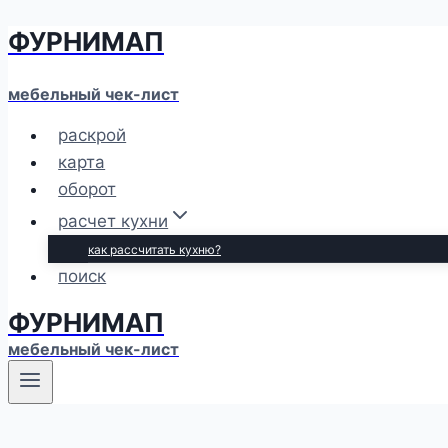
ФУРНИМАП
Перейти
к
содержимому
мебельный чек-лист
раскрой
карта
оборот
расчет кухни
как рассчитать кухню?
поиск
ФУРНИМАП
мебельный чек-лист