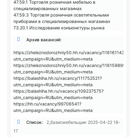
47.59.1 Торговля розничная мебелью в
специализированных магазинах
47.59.3 Торговля розничная осветительными
приборами в специализированных магазинах
73.20.1 Исследование конъюнктуры рынка
Архив вакансий:
https://zheleznodorozhniy50.hh.ru/vacancy/116161143?
utm_campaign=RU&utm_medium=meta
https://zheleznodorozhniy50.hh.ru/vacancy/116159899?
utm_campaign=RU&utm_medium=meta
https://balashiha.hh.ru/vacancy/111752521?
utm_campaign=RU&utm_medium=meta
https://balashiha.hh.ru/vacancy/109237575?
utm_campaign=RU&utm_medium=meta
https://hh.ru/vacancy/99706541?
utm_campaign=RU&utm_medium=meta
Список:
2_базисмебельщик 2025-04-22 18-
17