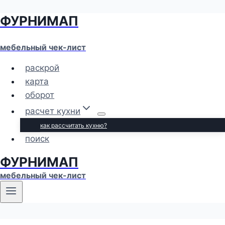
ФУРНИМАП
Перейти
к
содержимому
мебельный чек-лист
раскрой
карта
оборот
расчет кухни
как рассчитать кухню?
поиск
ФУРНИМАП
мебельный чек-лист