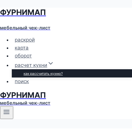
ФУРНИМАП
Перейти
к
содержимому
мебельный чек-лист
раскрой
карта
оборот
расчет кухни
как рассчитать кухню?
поиск
ФУРНИМАП
мебельный чек-лист