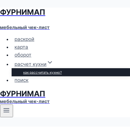
ФУРНИМАП
Перейти
к
содержимому
мебельный чек-лист
раскрой
карта
оборот
расчет кухни
как рассчитать кухню?
поиск
ФУРНИМАП
мебельный чек-лист