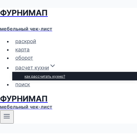
ФУРНИМАП
Перейти
к
содержимому
мебельный чек-лист
раскрой
карта
оборот
расчет кухни
как рассчитать кухню?
поиск
ФУРНИМАП
мебельный чек-лист