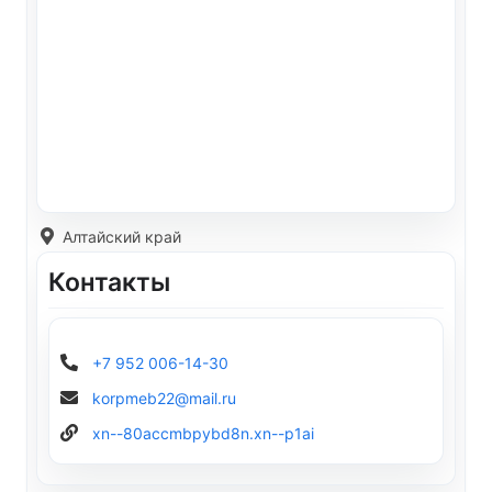
Алтайский край
Контакты
+7 952 006-14-30
korpmeb22@mail.ru
xn--80accmbpybd8n.xn--p1ai