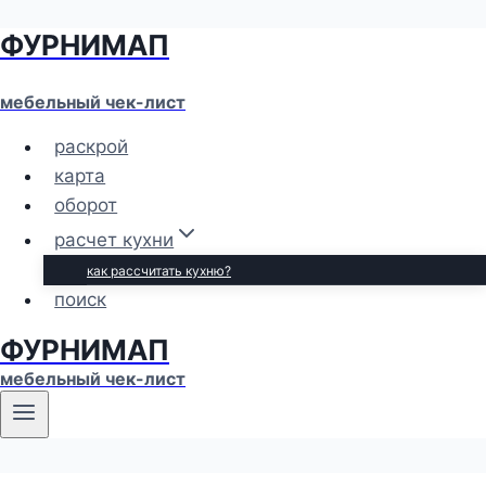
ФУРНИМАП
Перейти
к
содержимому
мебельный чек-лист
раскрой
карта
оборот
расчет кухни
как рассчитать кухню?
поиск
ФУРНИМАП
мебельный чек-лист