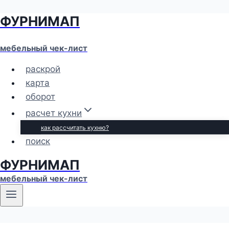
ФУРНИМАП
Перейти
к
содержимому
мебельный чек-лист
раскрой
карта
оборот
расчет кухни
как рассчитать кухню?
поиск
ФУРНИМАП
мебельный чек-лист