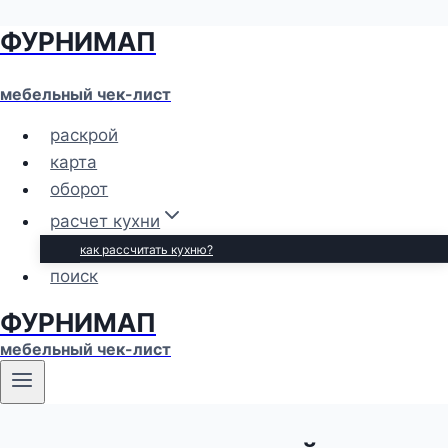
ФУРНИМАП
Перейти
к
содержимому
мебельный чек-лист
раскрой
карта
оборот
расчет кухни
как рассчитать кухню?
поиск
ФУРНИМАП
мебельный чек-лист