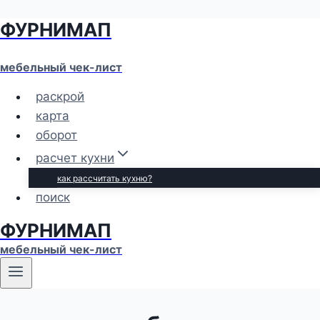
ФУРНИМАП
Перейти
к
содержимому
мебельный чек-лист
раскрой
карта
оборот
расчет кухни
как рассчитать кухню?
поиск
ФУРНИМАП
мебельный чек-лист