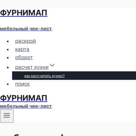
ФУРНИМАП
Перейти
к
содержимому
мебельный чек-лист
раскрой
карта
оборот
расчет кухни
как рассчитать кухню?
поиск
ФУРНИМАП
мебельный чек-лист