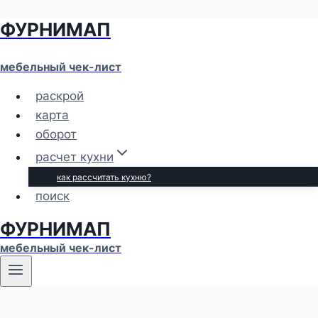
ФУРНИМАП
Перейти
к
содержимому
мебельный чек-лист
раскрой
карта
оборот
расчет кухни
как рассчитать кухню?
поиск
ФУРНИМАП
мебельный чек-лист